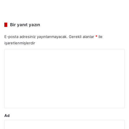
Bir yanıt yazın
E-posta adresiniz yayınlanmayacak.
Gerekli alanlar
*
ile
işaretlenmişlerdir
Y
o
r
u
m
*
Ad