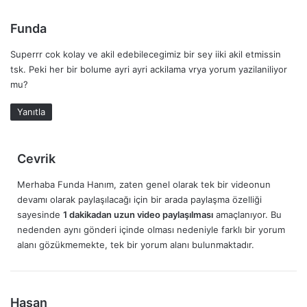
:
d
Funda
e
Superrr cok kolay ve akil edebilecegimiz bir sey iiki akil etmissin
d
tsk. Peki her bir bolume ayri ayri ackilama vrya yorum yazilaniliyor
i
mu?
k
i
Yanıtla
:
d
Cevrik
e
Merhaba Funda Hanım, zaten genel olarak tek bir videonun
d
devamı olarak paylaşılacağı için bir arada paylaşma özelliği
i
sayesinde
1 dakikadan uzun video paylaşılması
amaçlanıyor. Bu
k
nedenden aynı gönderi içinde olması nedeniyle farklı bir yorum
i
alanı gözükmemekte, tek bir yorum alanı bulunmaktadır.
:
d
Hasan