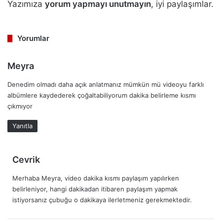
Yazımıza
yorum yapmayı unutmayın
, iyi paylaşımlar.
Yorumlar
d
Meyra
e
Denedim olmadı daha açık anlatmanız mümkün mü videoyu farklı
d
albümlere kaydederek çoğaltabiliyorum dakika belirleme kısmı
i
çıkmıyor
k
i
Yanıtla
:
d
Cevrik
e
Merhaba Meyra, video dakika kısmı paylaşım yapılırken
d
belirleniyor, hangi dakikadan itibaren paylaşım yapmak
i
istiyorsanız çubuğu o dakikaya ilerletmeniz gerekmektedir.
k
i