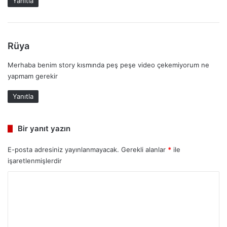
Yanıtla
i
:
d
Rüya
e
Merhaba benim story kısmında peş peşe video çekemiyorum ne
d
yapmam gerekir
i
k
Yanıtla
i
:
Bir yanıt yazın
E-posta adresiniz yayınlanmayacak.
Gerekli alanlar
*
ile
işaretlenmişlerdir
Y
o
r
u