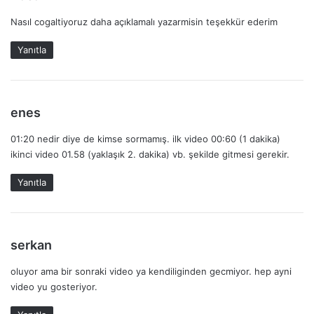
e
Nasıl cogaltiyoruz daha açıklamalı yazarmisin teşekkür ederim
d
i
Yanıtla
k
i
:
d
enes
e
01:20 nedir diye de kimse sormamış. ilk video 00:60 (1 dakika)
d
ikinci video 01.58 (yaklaşık 2. dakika) vb. şekilde gitmesi gerekir.
i
k
Yanıtla
i
:
d
serkan
e
oluyor ama bir sonraki video ya kendiliginden gecmiyor. hep ayni
d
video yu gosteriyor.
i
k