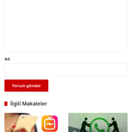
o
r
u
m
*
Ad
İlgili Makaleler