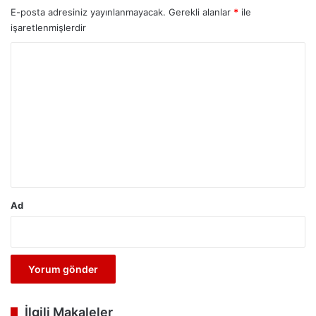
E-posta adresiniz yayınlanmayacak.
Gerekli alanlar
*
ile
işaretlenmişlerdir
Y
o
r
u
m
*
Ad
İlgili Makaleler