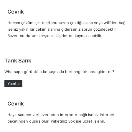
i
:
d
Cevrik
e
Hocam çözüm için telefonunuzun çektiği alana veya wifi’den bağlı
d
iseniz yakın bir çekim alanına giderseniz sorun çözülecektir.
i
Bazen bu durum karşıdaki kişiden’de kaynaklanabilir.
k
i
:
d
Tarık Sarık
e
Whatsapp görüntülü konuşmada herhangi bir para gider mi?
d
i
Yanıtla
k
i
:
d
Cevrik
e
Hayır sadece veri üzerinden internete bağlı iseniz internet
d
paketinden düşüş olur. Paketiniz yok ise ücret işlenir.
i
k