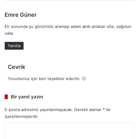
i
:
d
Emre Güner
e
Eh sonunda şu görüntülü aramayı adam akıllı anlatan site, sağolun
d
valla
i
k
Yanıtla
i
:
d
Cevrik
e
Yorumunuz için ben teşekkür ederim. 🙂
d
i
k
Bir yanıt yazın
i
:
E-posta adresiniz yayınlanmayacak.
Gerekli alanlar
*
ile
işaretlenmişlerdir
Y
o