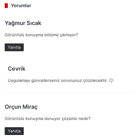
Yorumlar
d
Yağmur Sıcak
e
Görüntülü konuşma bölümü çıkmıyor?
d
i
Yanıtla
k
i
:
d
Cevrik
e
Uygulamayı güncellerseniz sorununuz çözülecektir. 🙂
d
i
k
i
d
Orçun Miraç
:
e
Görüntülü konuşma donuyor çözümü nedir?
d
i
Yanıtla
k