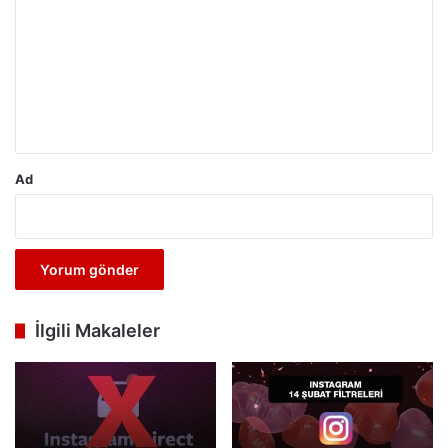
r
u
m
*
Ad
İlgili Makaleler