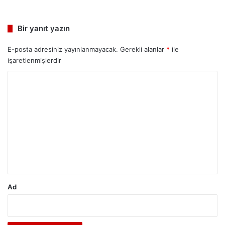
Bir yanıt yazın
E-posta adresiniz yayınlanmayacak.
Gerekli alanlar
*
ile
işaretlenmişlerdir
Y
o
r
u
m
*
Ad