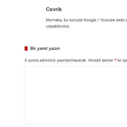
d
Cevrik
e
Merhaba, bu konuda Google / Youtube ekibi çok
d
ulaşabilirsiniz.
i
k
i
:
Bir yanıt yazın
E-posta adresiniz yayınlanmayacak.
Gerekli alanlar
*
ile iş
Y
o
r
u
m
*