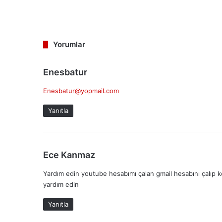
Yorumlar
d
Enesbatur
e
Enesbatur@yopmail.com
d
i
Yanıtla
k
i
:
d
Ece Kanmaz
e
Yardım edin youtube hesabımı çalan gmail hesabını çalıp k
d
yardım edin
i
k
Yanıtla
i
: