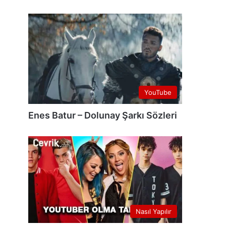
YouTube
Enes Batur – Dolunay Şarkı Sözleri
Nasıl Yapılır