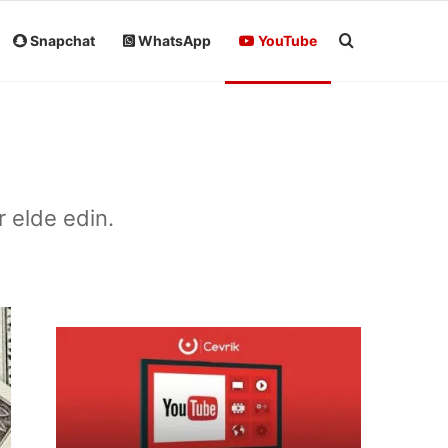
Arama yap ..
Snapchat
WhatsApp
YouTube
 elde edin.