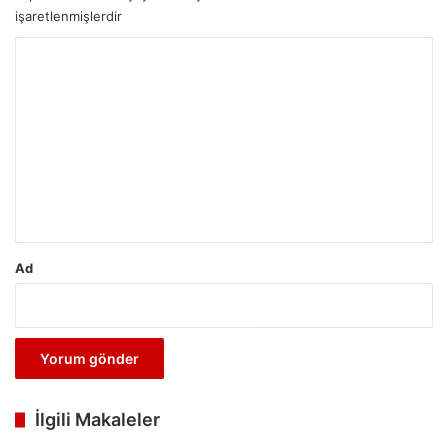
işaretlenmişlerdir
Y
o
r
u
m
*
Ad
İlgili Makaleler