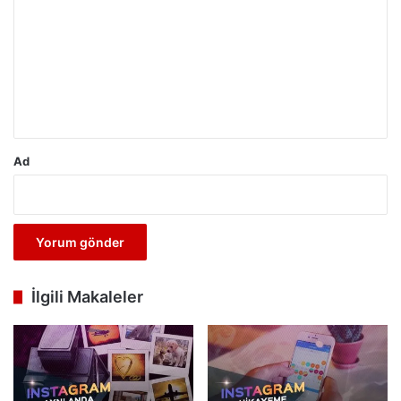
r
u
m
*
Ad
İlgili Makaleler