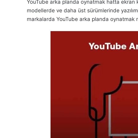
YouTube arka planda oynatmak hatta ekran 
modellerde ve daha üst sürümlerinde yazılım
markalarda YouTube arka planda oynatmak