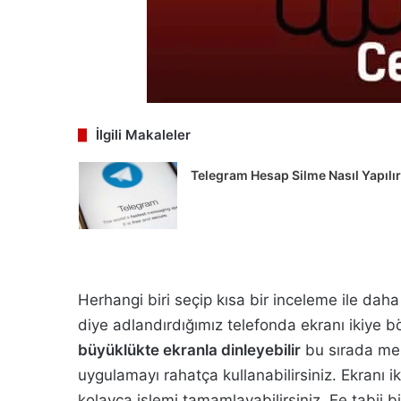
İlgili Makaleler
Telegram Hesap Silme Nasıl Yapılı
Herhangi biri seçip kısa bir inceleme ile daha
diye adlandırdığımız telefonda ekranı ikiye bö
büyüklükte ekranla dinleyebilir
bu sırada mesa
uygulamayı rahatça kullanabilirsiniz. Ekranı i
kolayca işlemi tamamlayabilirsiniz. Ee tabii b