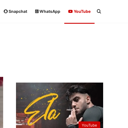
Arama yap ..
Snapchat
WhatsApp
YouTube
YouTube