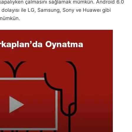
kapalıyken çalmasını sağlamak mümkün. Android 6.0
 dolayısı ile LG, Samsung, Sony ve Huaweı gibi
 mümkün.