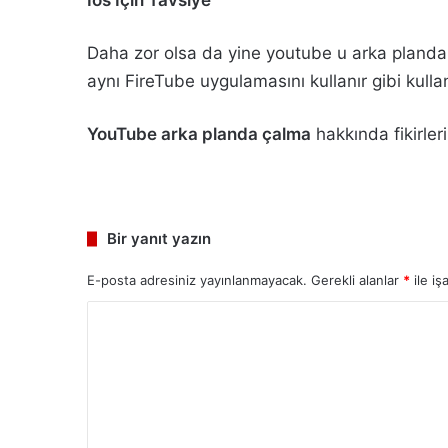
İos İçin Tavsiye
Daha zor olsa da yine youtube u arka pland
aynı FireTube uygulamasını kullanır gibi kullan
YouTube arka planda çalma
hakkında fikirler
Bir yanıt yazın
E-posta adresiniz yayınlanmayacak.
Gerekli alanlar
*
ile iş
Y
o
r
u
m