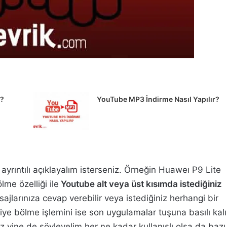
r?
YouTube MP3 İndirme Nasıl Yapılır?
 ayrıntılı açıklayalım isterseniz. Örneğin Huaweı P9 Lite
lme özelliği ile
Youtube alt veya üst kısımda istediğiniz
jlarınıza cevap verebilir veya istediğiniz herhangi bir
kiye bölme işlemini ise son uygulamalar tuşuna basılı kal
iz yine de söyleyelim her ne kadar kullanışlı olsa da bazı