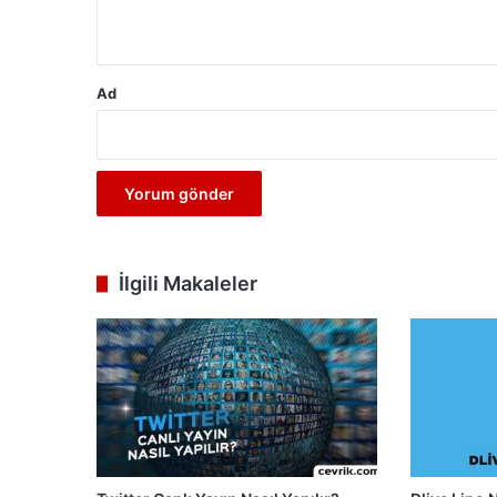
*
Ad
İlgili Makaleler