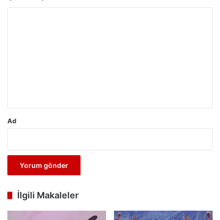
Y
o
r
u
m
*
Ad
İlgili Makaleler