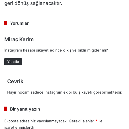
geri dönüş sağlanacaktır.
Yorumlar
d
Miraç Kerim
e
İnstagram hesabı şikayet edince o kişiye bildirim gider mi?
d
i
Yanıtla
k
i
:
d
Cevrik
e
Hayır hocam sadece instagram ekibi bu şikayeti görebilmektedir.
d
i
k
Bir yanıt yazın
i
:
E-posta adresiniz yayınlanmayacak.
Gerekli alanlar
*
ile
işaretlenmişlerdir