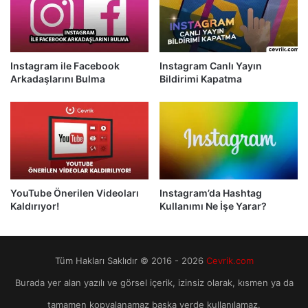
Instagram ile Facebook
Instagram Canlı Yayın
Arkadaşlarını Bulma
Bildirimi Kapatma
YouTube Önerilen Videoları
Instagram’da Hashtag
Kaldırıyor!
Kullanımı Ne İşe Yarar?
Tüm Hakları Saklıdır © 2016 - 2026
Cevrik.com
Burada yer alan yazılı ve görsel içerik, izinsiz olarak, kısmen ya da
tamamen kopyalanamaz başka yerde kullanılamaz.