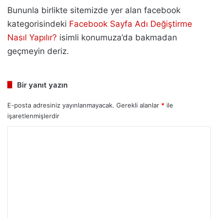
Bununla birlikte sitemizde yer alan facebook
kategorisindeki
Facebook Sayfa Adı Değiştirme
Nasıl Yapılır?
isimli konumuza’da bakmadan
geçmeyin deriz.
Bir yanıt yazın
E-posta adresiniz yayınlanmayacak.
Gerekli alanlar
*
ile
işaretlenmişlerdir
Y
o
r
u
m
*