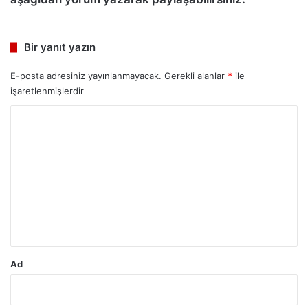
Bir yanıt yazın
E-posta adresiniz yayınlanmayacak.
Gerekli alanlar
*
ile
işaretlenmişlerdir
Y
o
r
u
m
*
Ad