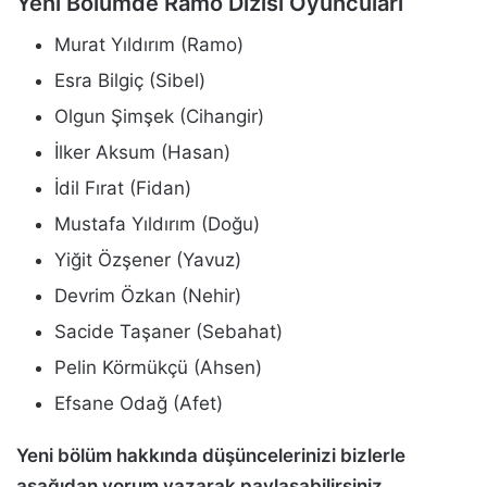
Yeni Bölümde Ramo Dizisi Oyuncuları
Murat Yıldırım (Ramo)
Esra Bilgiç (Sibel)
Olgun Şimşek (Cihangir)
İlker Aksum (Hasan)
İdil Fırat (Fidan)
Mustafa Yıldırım (Doğu)
Yiğit Özşener (Yavuz)
Devrim Özkan (Nehir)
Sacide Taşaner (Sebahat)
Pelin Körmükçü (Ahsen)
Efsane Odağ (Afet)
Yeni bölüm hakkında düşüncelerinizi bizlerle
aşağıdan yorum yazarak paylaşabilirsiniz.