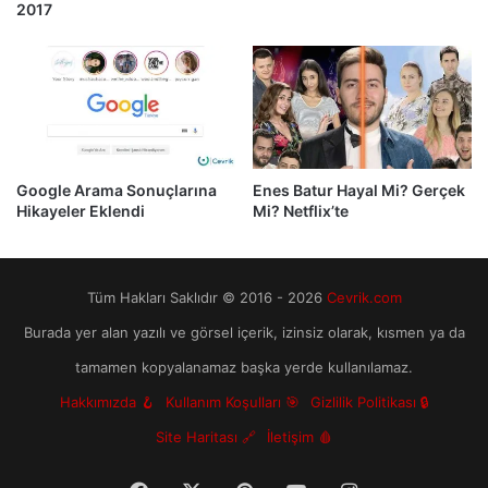
2017
Google Arama Sonuçlarına
Enes Batur Hayal Mi? Gerçek
Hikayeler Eklendi
Mi? Netflix’te
Tüm Hakları Saklıdır © 2016 - 2026
Cevrik.com
Burada yer alan yazılı ve görsel içerik, izinsiz olarak, kısmen ya da
tamamen kopyalanamaz başka yerde kullanılamaz.
Hakkımızda 🪝
Kullanım Koşulları 🎯
Gizlilik Politikası 🔒
Site Haritası 🔗
İletişim 🩸